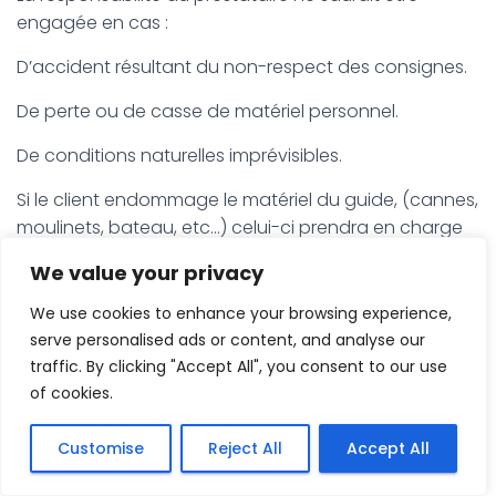
engagée en cas :
D’accident résultant du non-respect des consignes.
De perte ou de casse de matériel personnel.
De conditions naturelles imprévisibles.
Si le client endommage le matériel du guide, (cannes,
moulinets, bateau, etc…) celui-ci prendra en charge
les réparations le cas échéant ou le replacement du
We value your privacy
matériel endommagé ou perdu via son assurance
ou de ses propres moyen.
We use cookies to enhance your browsing experience,
serve personalised ads or content, and analyse our
Article 21 – Droit à l’image
.
traffic. By clicking "Accept All", you consent to our use
of cookies.
Sauf opposition écrite préalable, le client autorise
l’utilisation des images et vidéos pour la
Customise
Reject All
Accept All
communication du prestataire prises lors des