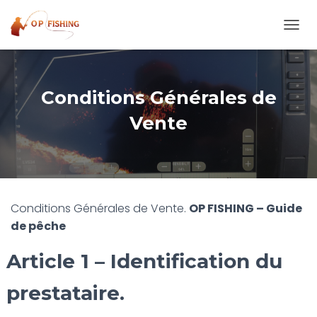
O
U
V
R
I
Conditions Générales de
R
/
Vente
F
E
R
M
E
R
Conditions Générales de Vente.
OP FISHING – Guide
L
A
de pêche
N
A
Article 1 – Identification du
V
I
prestataire.
G
A