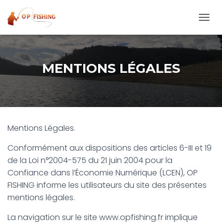
O
U
V
R
I
MENTIONS LÉGALES
R
/
F
E
R
M
Mentions Légales.
E
R
Conformément aux dispositions des articles 6-III et 19
L
A
de la Loi n°2004-575 du 21 juin 2004 pour la
N
Confiance dans l’Économie Numérique (LCEN), OP
A
FISHING informe les utilisateurs du site des présentes
V
I
mentions légales.
G
A
La navigation sur le site www.opfishing.fr implique