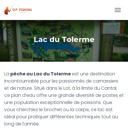
O
U
V
R
I
Lac du Tolerme
R
/
F
E
R
M
La
pêche au Lac du Tolerme
est une destination
E
R
incontournable pour les passionnés de carnassiers
L
et de nature. Situé dans le Lot, à la limite du Cantal,
A
ce plan d’eau offre une grande diversité de postes et
N
A
une population exceptionnelle de poissons. Que
V
vous cherchiez le brochet ou la carpe, ce lac est
I
idéal pour pratiquer différentes techniques tout au
G
A
long de l’année.